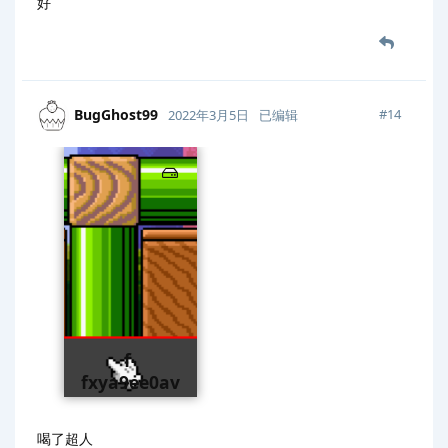
好
BugGhost99
#
14
2022年3月5日
已编辑
f-
fxya9ee0av
9tpzx2.png
喝了超人