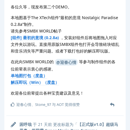
各位久等，现发布第二个DEMO。
本地图基于The XTech组件“最初的意境 Nostalgic Paradise
0.2.8a”制作。
请先参考SMBX WORLD帖子
[组件] 最初的意境 (0.2.8a)
，安装好组件后将地图拖入对应
文件夹以游玩。直接用原版SMBX组件包打开会导致砖块错乱
和音乐消失等严重问题。或者下载打包好的解压即玩版。
在此向SMBX WORLD的
等参与制作组件的各
@迎春心情
位前辈表示衷心的感谢。
单地图打包（度盘）
解压即玩（Win）（度盘）
欢迎各位前辈提出各种宝贵建议及意见！
迎春心情
、
Stone_97
与
AOT
觉得很赞
困呼哉
于
21 天前
更改标题为「
【正式版v1.0】超级马