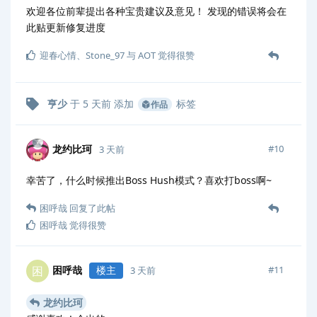
欢迎各位前辈提出各种宝贵建议及意见！ 发现的错误将会在
此贴更新修复进度
迎春心情
、
Stone_97
与
AOT
觉得很赞
亨少
于
5 天前
添加
标签
作品
龙约比珂
#
10
3 天前
幸苦了，什么时候推出Boss Hush模式？喜欢打boss啊~
困呼哉
回复了此帖
困呼哉
觉得很赞
困呼哉
楼主
困
#
11
3 天前
龙约比珂