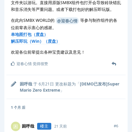
文件夹以游玩。直接用原版SMBX组件包打开会导致砖块错乱
和音乐消失等严重问题。或者下载打包好的解压即玩版。
在此向SMBX WORLD的
等参与制作组件的各
@迎春心情
位前辈表示衷心的感谢。
单地图打包（度盘）
解压即玩（Win）（度盘）
欢迎各位前辈提出各种宝贵建议及意见！
迎春心情
觉得很赞
困呼哉
于
6月21日
更改标题为「
[DEMO已发布]Super
Mario Zero Extreme
」
1 个月
后
困呼哉
楼主
困
#
6
21 天前