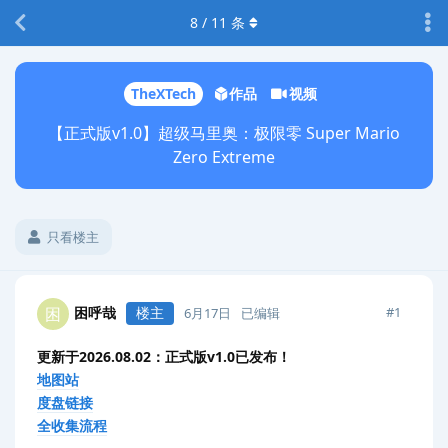
8
/
11
条
TheXTech
作品
视频
【正式版v1.0】超级马里奥：极限零 Super Mario
Zero Extreme
只看楼主
困呼哉
楼主
困
#
1
6月17日
已编辑
更新于2026.08.02：正式版v1.0已发布！
地图站
度盘链接
全收集流程