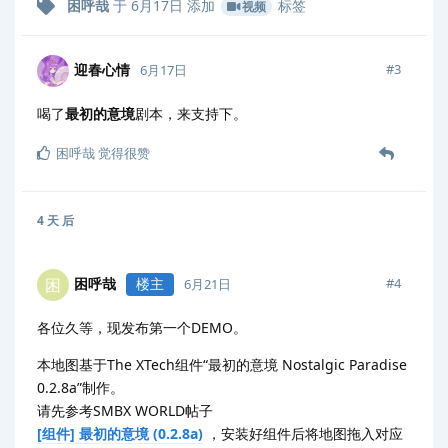
困呼哉
于
6月17日
添加
标签
视频
迎春心情
#
3
6月17日
喝了
最初的意境
剧本，来支持下。
困呼哉
觉得很赞
4 天
后
困呼哉
楼主
困
#
4
6月21日
各位久等，现发布第一个DEMO。
本地图基于The XTech组件“最初的意境 Nostalgic Paradise
0.2.8a”制作。
请先参考SMBX WORLD帖子
[组件] 最初的意境 (0.2.8a)
，安装好组件后将地图拖入对应