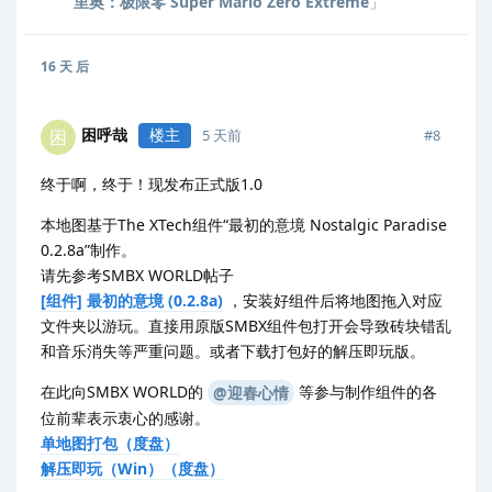
里奥：极限零 Super Mario Zero Extreme
」
16 天
后
困呼哉
楼主
困
#
8
5 天前
终于啊，终于！现发布正式版1.0
本地图基于The XTech组件“最初的意境 Nostalgic Paradise
0.2.8a”制作。
请先参考SMBX WORLD帖子
[组件] 最初的意境 (0.2.8a)
，安装好组件后将地图拖入对应
文件夹以游玩。直接用原版SMBX组件包打开会导致砖块错乱
和音乐消失等严重问题。或者下载打包好的解压即玩版。
在此向SMBX WORLD的
等参与制作组件的各
@迎春心情
位前辈表示衷心的感谢。
单地图打包（度盘）
解压即玩（Win）（度盘）