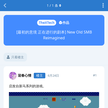
1
/
1
条
TheXTech
作品
[最初的意境 正在进行的剧本] New Old SMB
Reimagined
只看楼主
迎春心情
楼主
#
1
6月24日
启发自新马系列的游戏。